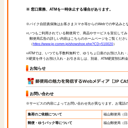
※ 窓口業務、ATMを一時休止する場合があります。
※バイク自賠責保険はお客さまスマホ等からのWebでの申込みと
○いつもご利用されている郵便局で、商品やサービスを宣伝してみ
郵便局広告の詳しい内容はこちらのホームページをご覧くださ
（
https://www.jp-comm.jp/showshop.php?CD=510020
）
○ATMでは、いつでも手数料無料で、ゆうちょ口座のお預け入れ
※硬貨を伴うお預け入れ・お引き出しは、別途、ATM硬貨預払料
お知らせ
お問い合わせ
※サービスの内容によってお問い合わせ先が異なります。お電話
集荷のご依頼について
福山郵便局
（日
郵便・ゆうパック等について
福山郵便局
（日