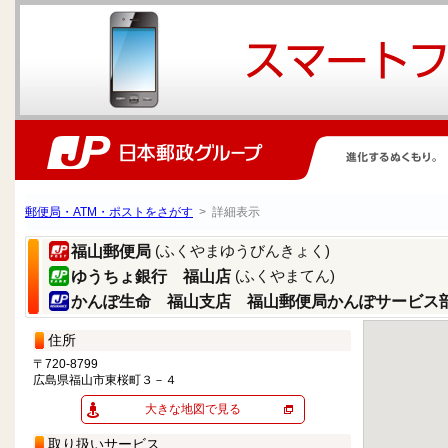
郵便局・ATM・ポストをさがす
> 詳細表示
(ふくやまゆうびんきょく)
福山郵便局
(ふくやまてん)
ゆうちょ銀行 福山店
かんぽ生命 福山支店 福山郵便局かんぽサービス
住所
〒720-8799
広島県福山市東桜町３－４
大きな地図で見る
取り扱いサービス