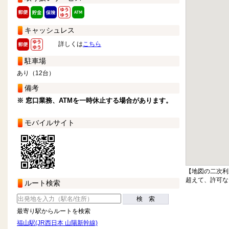
キャッシュレス
詳しくは
こちら
駐車場
あり（12台）
備考
※ 窓口業務、ATMを一時休止する場合があります。
モバイルサイト
【地図の二次利
超えて、許可な
ルート検索
検 索
最寄り駅からルートを検索
福山駅(JR西日本 山陽新幹線)