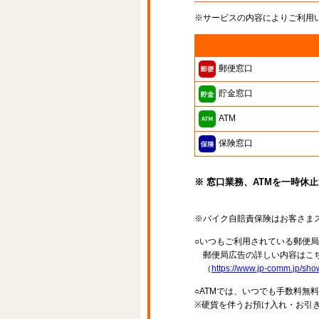
※サービスの内容によりご利用
郵便窓口
貯金窓口
ATM
保険窓口
※ 窓口業務、ATMを一時休
※バイク自賠責保険はお客さま
○いつもご利用されている郵便
郵便局広告の詳しい内容はこち
（
https://www.jp-comm.jp/s
○ATMでは、いつでも手数料無
※硬貨を伴うお預け入れ・お引き