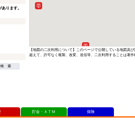
があります。
【地図の二次利用について】このページで公開している地図及び
超えて、許可なく複製、改変、送信等、二次利用することは著作
検 索
便
貯金・ＡＴＭ
保険