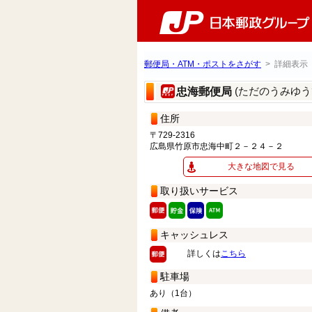
郵便局・ATM・ポストをさがす
> 詳細表示
(ただのうみゆう
忠海郵便局
住所
〒729-2316
広島県竹原市忠海中町２－２４－２
大きな地図で見る
取り扱いサービス
キャッシュレス
詳しくは
こちら
駐車場
あり（1台）