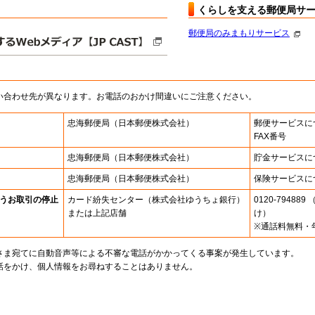
くらしを支える郵便局サ
郵便局のみまもりサービス
い合わせ先が異なります。お電話のおかけ間違いにご注意ください。
忠海郵便局
（日本郵便株式会社）
郵便サービスに
FAX番号
忠海郵便局
（日本郵便株式会社）
貯金サービスに
忠海郵便局
（日本郵便株式会社）
保険サービスに
うお取引の停止
カード紛失センター
（株式会社ゆうちょ銀行）
0120-7948
または上記店舗
け）
※通話料無料・
さま宛てに自動音声等による不審な電話がかかってくる事案が発生しています。
話をかけ、個人情報をお尋ねすることはありません。
。