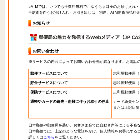
○ATMでは、いつでも手数料無料で、ゆうちょ口座のお預け入れ
※硬貨を伴うお預け入れ・お引き出しは、別途、ATM硬貨預払料
お知らせ
お問い合わせ
※サービスの内容によってお問い合わせ先が異なります。お電話
郵便サービスについて
志和堀郵便局
（
貯金サービスについて
志和堀郵便局
（
保険サービスについて
志和堀郵便局
（
通帳やカードの紛失・盗難に伴うお取引の停止
カード紛失セン
または上記店舗
日本郵便や郵便局を装い、お客さま宛てに自動音声等による不審
日本郵便では、上記のような電話をかけ、個人情報をお尋ねする
詳しくは
こちら
をご覧ください。