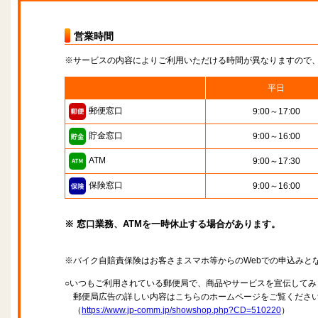
営業時間
※サービスの内容によりご利用いただける時間が異なりますので
平日
郵便窓口
9:00～17:00
貯金窓口
9:00～16:00
ATM
9:00～17:30
保険窓口
9:00～16:00
※ 窓口業務、ATMを一時休止する場合があります。
※バイク自賠責保険はお客さまスマホ等からのWebでの申込みと
○いつもご利用されている郵便局で、商品やサービスを宣伝してみ
郵便局広告の詳しい内容はこちらのホームページをご覧くださ
（
https://www.jp-comm.jp/showshop.php?CD=510220
）