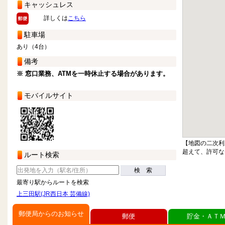
キャッシュレス
詳しくは
こちら
駐車場
あり（4台）
備考
※ 窓口業務、ATMを一時休止する場合があります。
モバイルサイト
【地図の二次利
超えて、許可な
ルート検索
検 索
最寄り駅からルートを検索
上三田駅(JR西日本 芸備線)
郵便局からのお知らせ
郵便
貯金・ＡＴ