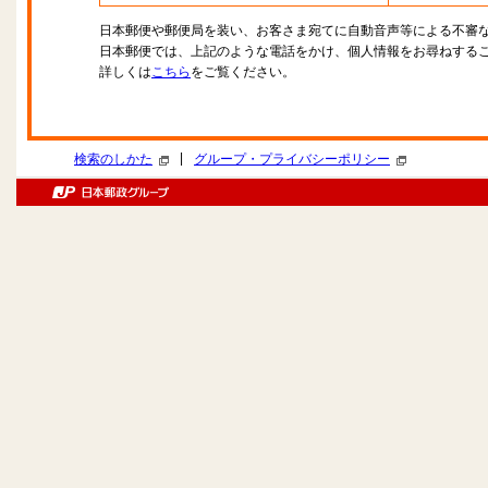
日本郵便や郵便局を装い、お客さま宛てに自動音声等による不審
日本郵便では、上記のような電話をかけ、個人情報をお尋ねする
詳しくは
こちら
をご覧ください。
|
検索のしかた
グループ・プライバシーポリシー