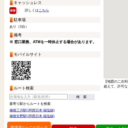
キャッシュレス
詳しくは
こちら
駐車場
あり（3台）
備考
※ 窓口業務、ATMを一時休止する場合があります。
モバイルサイト
【地図の二次利
超えて、許可な
ルート検索
検 索
最寄り駅からルートを検索
備後三川駅(JR西日本 福塩線)
備後矢野駅(JR西日本 福塩線)
郵便局からのお知らせ