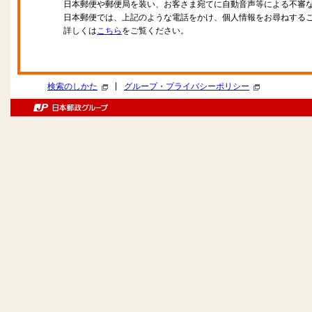
日本郵便や郵便局を装い、お客さま宛てに自動音声等による不審
日本郵便では、上記のような電話をかけ、個人情報をお尋ねする
詳しくは
こちら
をご覧ください。
|
検索のしかた
グループ・プライバシーポリシー