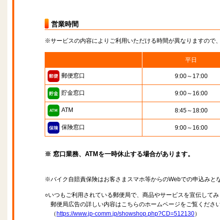
営業時間
※サービスの内容によりご利用いただける時間が異なりますので
平日
郵便窓口
9:00～17:00
貯金窓口
9:00～16:00
ATM
8:45～18:00
保険窓口
9:00～16:00
※ 窓口業務、ATMを一時休止する場合があります。
※バイク自賠責保険はお客さまスマホ等からのWebでの申込みと
○いつもご利用されている郵便局で、商品やサービスを宣伝してみ
郵便局広告の詳しい内容はこちらのホームページをご覧くださ
（
https://www.jp-comm.jp/showshop.php?CD=512130
）