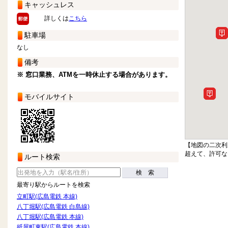
キャッシュレス
詳しくは
こちら
駐車場
なし
備考
※ 窓口業務、ATMを一時休止する場合があります。
モバイルサイト
【地図の二次利
超えて、許可な
ルート検索
検 索
最寄り駅からルートを検索
立町駅(広島電鉄 本線)
八丁堀駅(広島電鉄 白島線)
八丁堀駅(広島電鉄 本線)
紙屋町東駅(広島電鉄 本線)