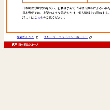
日本郵便や郵便局を装い、お客さま宛てに自動音声等による不審
日本郵便では、上記のような電話をかけ、個人情報をお尋ねする
詳しくは
こちら
をご覧ください。
|
検索のしかた
グループ・プライバシーポリシー