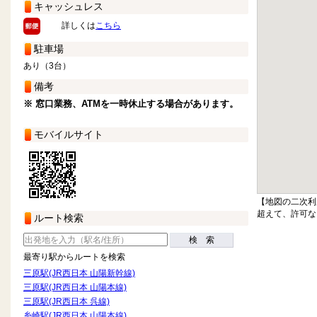
キャッシュレス
詳しくは
こちら
駐車場
あり（3台）
備考
※ 窓口業務、ATMを一時休止する場合があります。
モバイルサイト
【地図の二次利
超えて、許可な
ルート検索
検 索
最寄り駅からルートを検索
三原駅(JR西日本 山陽新幹線)
三原駅(JR西日本 山陽本線)
三原駅(JR西日本 呉線)
糸崎駅(JR西日本 山陽本線)