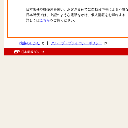
日本郵便や郵便局を装い、お客さま宛てに自動音声等による不審
日本郵便では、上記のような電話をかけ、個人情報をお尋ねする
詳しくは
こちら
をご覧ください。
|
検索のしかた
グループ・プライバシーポリシー