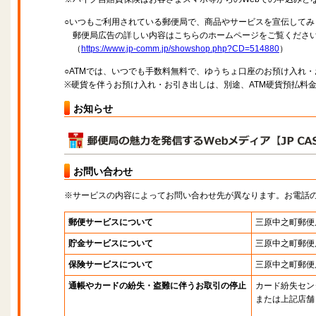
○いつもご利用されている郵便局で、商品やサービスを宣伝してみ
郵便局広告の詳しい内容はこちらのホームページをご覧くださ
（
https://www.jp-comm.jp/showshop.php?CD=514880
）
○ATMでは、いつでも手数料無料で、ゆうちょ口座のお預け入れ
※硬貨を伴うお預け入れ・お引き出しは、別途、ATM硬貨預払料
お知らせ
お問い合わせ
※サービスの内容によってお問い合わせ先が異なります。お電話
郵便サービスについて
三原中之町郵便
貯金サービスについて
三原中之町郵便
保険サービスについて
三原中之町郵便
通帳やカードの紛失・盗難に伴うお取引の停止
カード紛失セン
または上記店舗