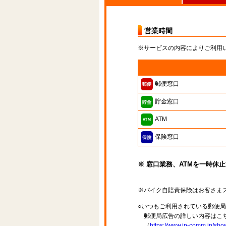
営業時間
※サービスの内容によりご利用
郵便窓口
貯金窓口
ATM
保険窓口
※ 窓口業務、ATMを一時休
※バイク自賠責保険はお客さま
○いつもご利用されている郵便
郵便局広告の詳しい内容はこち
（
https://www.jp-comm.jp/s