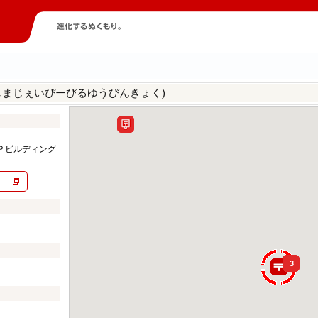
しまじぇいぴーびるゆうびんきょく)
Ｐビルディング
3