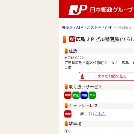
郵便局・ATM・ポストをさがす
> 詳細表示
(ひろ
広島ＪＰビル郵便局
住所
〒732-0822
広島県広島市南区松原町２－６２ 広島Ｊ
１階
大きな地図で見る
取り扱いサービス
キャッシュレス
詳しくは
こちら
駐車場
なし