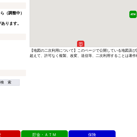
ちら（調整中）
があります。
【地図の二次利用について】このページで公開している地図及び
超えて、許可なく複製、改変、送信等、二次利用することは著作
検 索
便
貯金・ＡＴＭ
保険