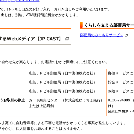
料で、ゆうちょ口座のお預け入れ・お引き出しをご利用いただけます。
出しは、別途、ATM硬貨預払料金がかかります。
くらしを支える郵便局サ
郵便局のみまもりサービス
い合わせ先が異なります。お電話のおかけ間違いにご注意ください。
広島ＪＰビル郵便局
（日本郵便株式会社）
郵便サービスに
広島ＪＰビル郵便局
（日本郵便株式会社）
貯金サービスに
広島ＪＰビル郵便局
（日本郵便株式会社）
保険サービスに
うお取引の停止
カード紛失センター
（株式会社ゆうちょ銀行）
0120-7948
または上記店舗
け）
※通話料無料・
さま宛てに自動音声等による不審な電話がかかってくる事案が発生しています。
話をかけ、個人情報をお尋ねすることはありません。