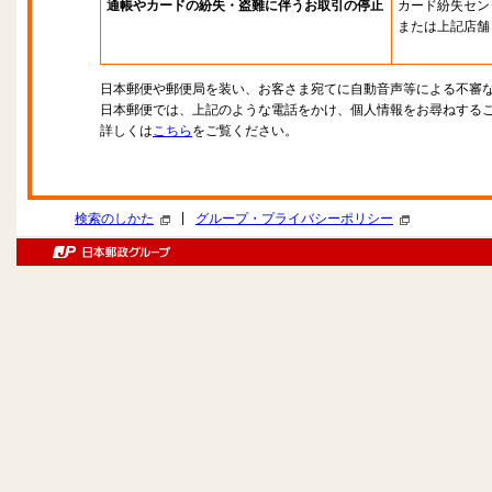
通帳やカードの紛失・盗難に伴うお取引の停止
カード紛失セン
または上記店舗
日本郵便や郵便局を装い、お客さま宛てに自動音声等による不審
日本郵便では、上記のような電話をかけ、個人情報をお尋ねする
詳しくは
こちら
をご覧ください。
|
検索のしかた
グループ・プライバシーポリシー