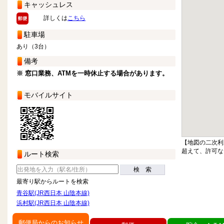
キャッシュレス
詳しくは
こちら
駐車場
あり（3台）
備考
※ 窓口業務、ATMを一時休止する場合があります。
モバイルサイト
【地図の二次利
超えて、許可な
ルート検索
検 索
最寄り駅からルートを検索
青谷駅(JR西日本 山陰本線)
浜村駅(JR西日本 山陰本線)
郵便局からのお知らせ