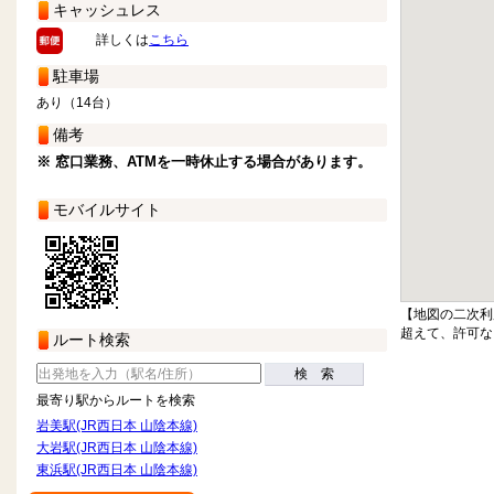
キャッシュレス
詳しくは
こちら
駐車場
あり（14台）
備考
※ 窓口業務、ATMを一時休止する場合があります。
モバイルサイト
【地図の二次利
超えて、許可な
ルート検索
検 索
最寄り駅からルートを検索
岩美駅(JR西日本 山陰本線)
大岩駅(JR西日本 山陰本線)
東浜駅(JR西日本 山陰本線)