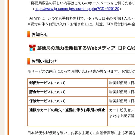
郵便局広告の詳しい内容はこちらのホームページをご覧くださ
（
https://www.jp-comm.jp/showshop.php?CD=520120
）
○ATMでは、いつでも手数料無料で、ゆうちょ口座のお預け入れ
※硬貨を伴うお預け入れ・お引き出しは、別途、ATM硬貨預払料
お知らせ
お問い合わせ
※サービスの内容によってお問い合わせ先が異なります。お電話
郵便サービスについて
岩美郵便局
（日
貯金サービスについて
岩美郵便局
（日
保険サービスについて
岩美郵便局
（日
通帳やカードの紛失・盗難に伴うお取引の停止
カード紛失セン
または上記店舗
日本郵便や郵便局を装い、お客さま宛てに自動音声等による不審