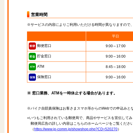
営業時間
※サービスの内容によりご利用いただける時間が異なりますので
平日
郵便窓口
9:00～17:00
貯金窓口
9:00～16:00
ATM
8:45～18:00
保険窓口
9:00～16:00
※ 窓口業務、ATMを一時休止する場合があります。
※バイク自賠責保険はお客さまスマホ等からのWebでの申込みと
○いつもご利用されている郵便局で、商品やサービスを宣伝してみ
郵便局広告の詳しい内容はこちらのホームページをご覧くださ
（
https://www.jp-comm.jp/showshop.php?CD=520270
）