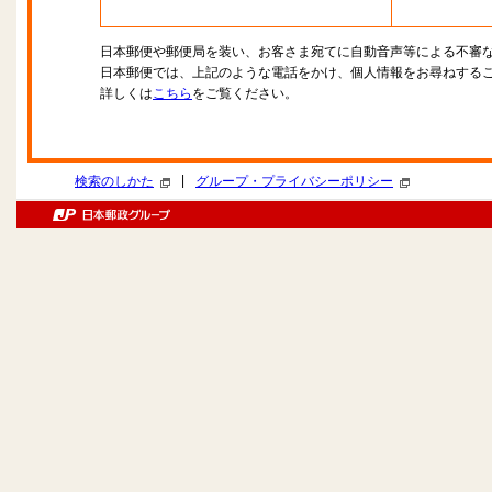
日本郵便や郵便局を装い、お客さま宛てに自動音声等による不審
日本郵便では、上記のような電話をかけ、個人情報をお尋ねする
詳しくは
こちら
をご覧ください。
|
検索のしかた
グループ・プライバシーポリシー