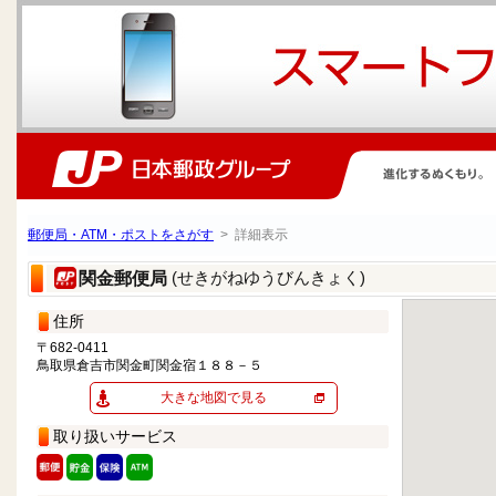
郵便局・ATM・ポストをさがす
> 詳細表示
(せきがねゆうびんきょく)
関金郵便局
住所
〒682-0411
鳥取県倉吉市関金町関金宿１８８－５
大きな地図で見る
取り扱いサービス