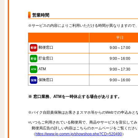
営業時間
※サービスの内容によりご利用いただける時間が異なりますので
平日
郵便窓口
9:00～17:00
貯金窓口
9:00～16:00
ATM
9:00～17:30
保険窓口
9:00～16:00
※ 窓口業務、ATMを一時休止する場合があります。
※バイク自賠責保険はお客さまスマホ等からのWebでの申込みと
○いつもご利用されている郵便局で、商品やサービスを宣伝してみ
郵便局広告の詳しい内容はこちらのホームページをご覧くださ
（
https://www.jp-comm.jp/showshop.php?CD=520490
）