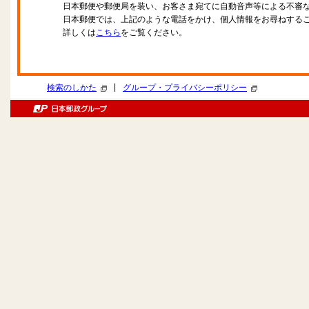
日本郵便や郵便局を装い、お客さま宛てに自動音声等による不審
日本郵便では、上記のような電話をかけ、個人情報をお尋ねする
詳しくは
こちら
をご覧ください。
|
検索のしかた
グループ・プライバシーポリシー