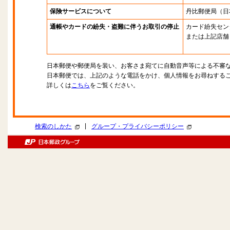
保険サービスについて
丹比郵便局
（日
通帳やカードの紛失・盗難に伴うお取引の停止
カード紛失セン
または上記店舗
日本郵便や郵便局を装い、お客さま宛てに自動音声等による不審
日本郵便では、上記のような電話をかけ、個人情報をお尋ねする
詳しくは
こちら
をご覧ください。
|
検索のしかた
グループ・プライバシーポリシー