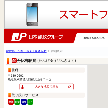
郵便局・ATM・ポストをさがす
> 詳細表示
(たんぴゆうびんきょく)
丹比郵便局
住所
〒680-0601
鳥取県八頭郡八頭町北山５７－２
大きな地図で見る
取り扱いサービス