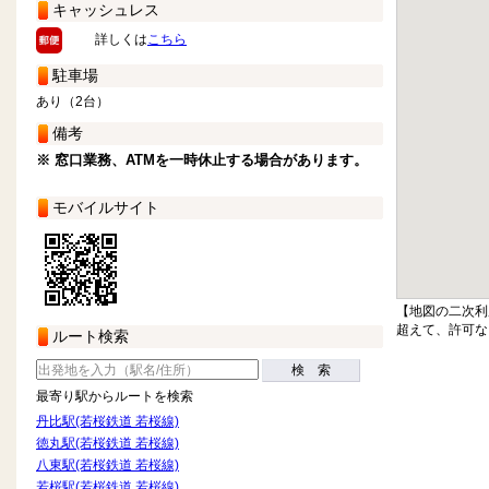
キャッシュレス
詳しくは
こちら
駐車場
あり（2台）
備考
※ 窓口業務、ATMを一時休止する場合があります。
モバイルサイト
【地図の二次利
超えて、許可な
ルート検索
検 索
最寄り駅からルートを検索
丹比駅(若桜鉄道 若桜線)
徳丸駅(若桜鉄道 若桜線)
八東駅(若桜鉄道 若桜線)
若桜駅(若桜鉄道 若桜線)