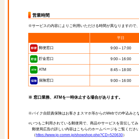
営業時間
※サービスの内容によりご利用いただける時間が異なりますので
平日
郵便窓口
9:00～17:00
貯金窓口
9:00～16:00
ATM
8:45～18:00
保険窓口
9:00～16:00
※ 窓口業務、ATMを一時休止する場合があります。
※バイク自賠責保険はお客さまスマホ等からのWebでの申込みと
○いつもご利用されている郵便局で、商品やサービスを宣伝してみ
郵便局広告の詳しい内容はこちらのホームページをご覧くださ
（
https://www.jp-comm.jp/showshop.php?CD=520630
）