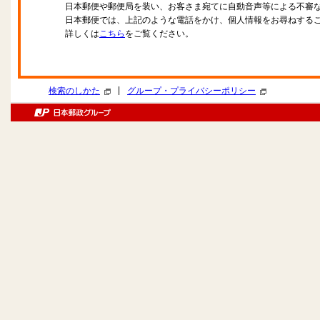
日本郵便や郵便局を装い、お客さま宛てに自動音声等による不審
日本郵便では、上記のような電話をかけ、個人情報をお尋ねする
詳しくは
こちら
をご覧ください。
|
検索のしかた
グループ・プライバシーポリシー