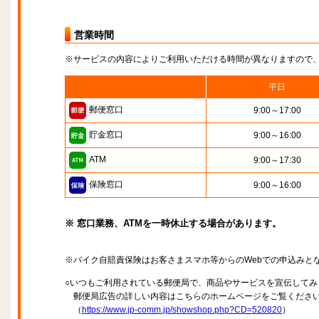
営業時間
※サービスの内容によりご利用いただける時間が異なりますので
平日
郵便窓口
9:00～17:00
貯金窓口
9:00～16:00
ATM
9:00～17:30
保険窓口
9:00～16:00
※ 窓口業務、ATMを一時休止する場合があります。
※バイク自賠責保険はお客さまスマホ等からのWebでの申込みと
○いつもご利用されている郵便局で、商品やサービスを宣伝してみ
郵便局広告の詳しい内容はこちらのホームページをご覧くださ
（
https://www.jp-comm.jp/showshop.php?CD=520820
）