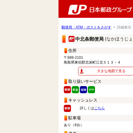
郵便局・ATM・ポストをさがす
> 詳細表示
(なかほうじ
中北条郵便局
住所
〒689-2101
鳥取県東伯郡北栄町江北５１３－４
大きな地図で見る
取り扱いサービス
キャッシュレス
詳しくは
こちら
駐車場
あり（9台）