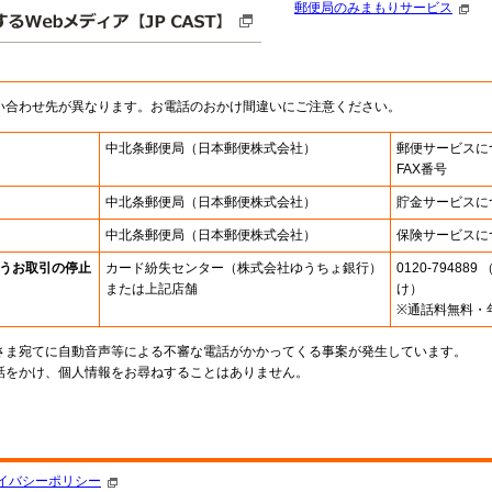
郵便局のみまもりサービス
い合わせ先が異なります。お電話のおかけ間違いにご注意ください。
中北条郵便局
（日本郵便株式会社）
郵便サービスに
FAX番号
中北条郵便局
（日本郵便株式会社）
貯金サービスに
中北条郵便局
（日本郵便株式会社）
保険サービスに
うお取引の停止
カード紛失センター
（株式会社ゆうちょ銀行）
0120-7948
または上記店舗
け）
※通話料無料・
さま宛てに自動音声等による不審な電話がかかってくる事案が発生しています。
話をかけ、個人情報をお尋ねすることはありません。
。
イバシーポリシー