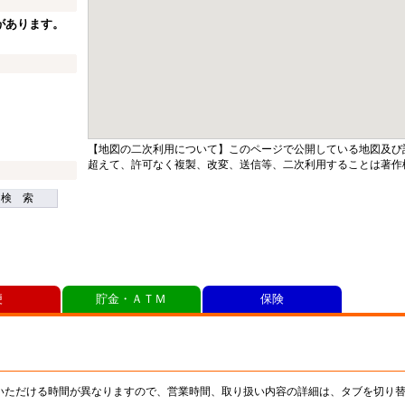
があります。
【地図の二次利用について】このページで公開している地図及び
超えて、許可なく複製、改変、送信等、二次利用することは著作
検 索
便
貯金・ＡＴＭ
保険
いただける時間が異なりますので、営業時間、取り扱い内容の詳細は、タブを切り