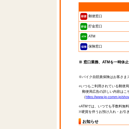
郵便窓口
貯金窓口
ATM
保険窓口
※ 窓口業務、ATMを一時休
※バイク自賠責保険はお客さま
○いつもご利用されている郵便
郵便局広告の詳しい内容はこち
（
https://www.jp-comm.jp/s
○ATMでは、いつでも手数料無
※硬貨を伴うお預け入れ・お引き
お知らせ