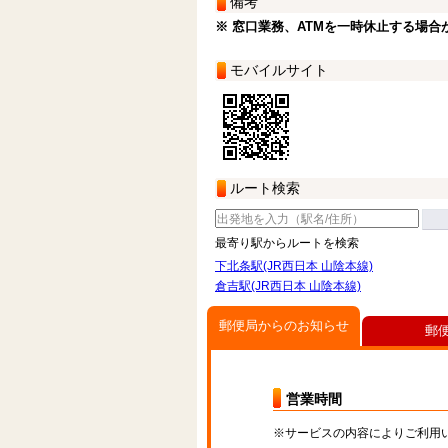
備考
※ 窓口業務、ATMを一時休止する場合
モバイルサイト
ルート検索
最寄り駅からルートを検索
下北条駅(JR西日本 山陰本線)
倉吉駅(JR西日本 山陰本線)
郵便局からのお知らせ
郵
営業時間
※サービスの内容によりご利用