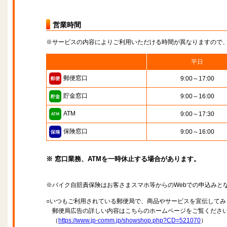
営業時間
※サービスの内容によりご利用いただける時間が異なりますので
平日
郵便窓口
9:00～17:00
貯金窓口
9:00～16:00
ATM
9:00～17:30
保険窓口
9:00～16:00
※ 窓口業務、ATMを一時休止する場合があります。
※バイク自賠責保険はお客さまスマホ等からのWebでの申込みと
○いつもご利用されている郵便局で、商品やサービスを宣伝してみ
郵便局広告の詳しい内容はこちらのホームページをご覧くださ
（
https://www.jp-comm.jp/showshop.php?CD=521070
）