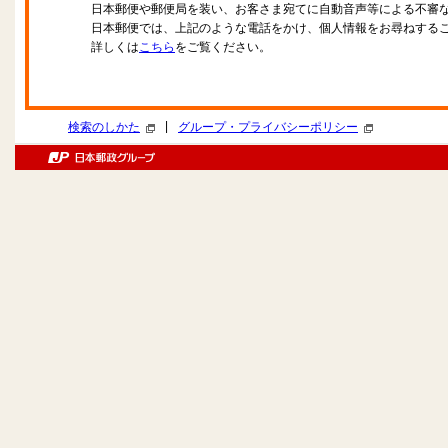
日本郵便や郵便局を装い、お客さま宛てに自動音声等による不審
日本郵便では、上記のような電話をかけ、個人情報をお尋ねする
詳しくは
こちら
をご覧ください。
|
検索のしかた
グループ・プライバシーポリシー