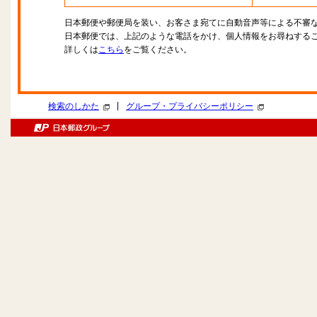
日本郵便や郵便局を装い、お客さま宛てに自動音声等による不審
日本郵便では、上記のような電話をかけ、個人情報をお尋ねする
詳しくは
こちら
をご覧ください。
|
検索のしかた
グループ・プライバシーポリシー