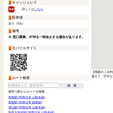
キャッシュレス
詳しくは
こちら
駐車場
あり（8台）
備考
※ 窓口業務、ATMを一時休止する場合があります。
モバイルサイト
【地図の二次利
超えて、許可な
ルート検索
検 索
最寄り駅からルートを検索
鳥取駅(JR西日本 山陰本線)
鳥取駅(JR西日本 因美線)
湖山駅(JR西日本 山陰本線)
鳥取大学前駅(JR西日本 山陰本線)