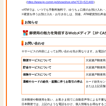
（
https://www.jp-comm.jp/showshop.php?CD=521400
）
○ATMでは、いつでも手数料無料で、ゆうちょ口座のお預け入れ
※硬貨を伴うお預け入れ・お引き出しは、別途、ATM硬貨預払料
お知らせ
お問い合わせ
※サービスの内容によってお問い合わせ先が異なります。お電話
郵便サービスについて
大栄瀬戸郵便局
貯金サービスについて
大栄瀬戸郵便局
保険サービスについて
大栄瀬戸郵便局
通帳やカードの紛失・盗難に伴うお取引の停止
カード紛失セン
または上記店舗
日本郵便や郵便局を装い、お客さま宛てに自動音声等による不審
日本郵便では、上記のような電話をかけ、個人情報をお尋ねする