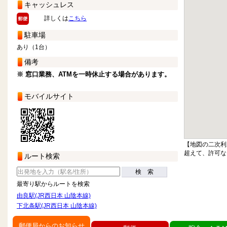
キャッシュレス
詳しくは
こちら
駐車場
あり（1台）
備考
※ 窓口業務、ATMを一時休止する場合があります。
モバイルサイト
【地図の二次利
超えて、許可な
ルート検索
検 索
最寄り駅からルートを検索
由良駅(JR西日本 山陰本線)
下北条駅(JR西日本 山陰本線)
郵便局からのお知らせ