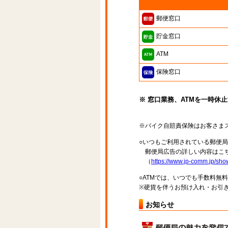
郵便窓口
貯金窓口
ATM
保険窓口
※ 窓口業務、ATMを一時休
※バイク自賠責保険はお客さま
○いつもご利用されている郵便
郵便局広告の詳しい内容はこち
（
https://www.jp-comm.jp/s
○ATMでは、いつでも手数料無
※硬貨を伴うお預け入れ・お引き
お知らせ