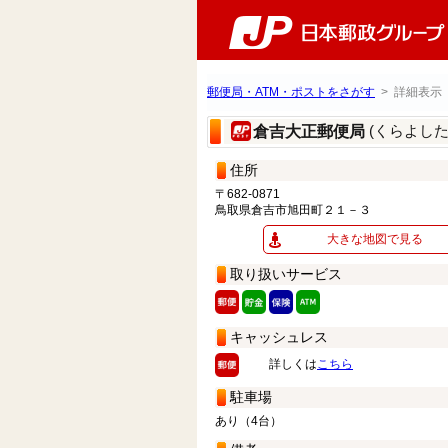
郵便局・ATM・ポストをさがす
> 詳細表示
(くらよし
倉吉大正郵便局
住所
〒682-0871
鳥取県倉吉市旭田町２１－３
大きな地図で見る
取り扱いサービス
キャッシュレス
詳しくは
こちら
駐車場
あり（4台）