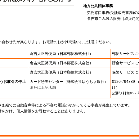
地方公共団体事務
・受託窓口事務(受託販売事務)の
倉吉市ごみ袋の販売（取扱時間9:
い合わせ先が異なります。お電話のおかけ間違いにご注意ください。
倉吉大正郵便局
（日本郵便株式会社）
郵便サービスに
倉吉大正郵便局
（日本郵便株式会社）
貯金サービスに
倉吉大正郵便局
（日本郵便株式会社）
保険サービスに
うお取引の停止
カード紛失センター
（株式会社ゆうちょ銀行）
0120-7948
または上記店舗
け）
※通話料無料・
さま宛てに自動音声等による不審な電話がかかってくる事案が発生しています。
話をかけ、個人情報をお尋ねすることはありません。
。