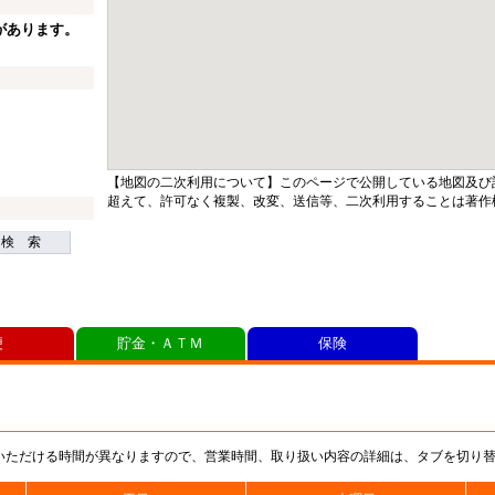
があります。
【地図の二次利用について】このページで公開している地図及び
超えて、許可なく複製、改変、送信等、二次利用することは著作
検 索
便
貯金・ＡＴＭ
保険
いただける時間が異なりますので、営業時間、取り扱い内容の詳細は、タブを切り