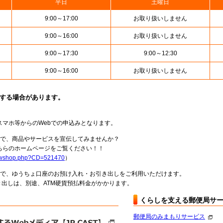
平日
土曜日
9:00～17:00
お取り扱いしません
9:00～16:00
お取り扱いしません
9:00～17:30
9:00～12:30
9:00～16:00
お取り扱いしません
止する場合があります。
スマホ等からのWebでの申込みとなります。
局で、商品やサービスを宣伝してみませんか？
らのホームページをご覧ください！！
howshop.php?CD=521470
）
料で、ゆうちょ口座のお預け入れ・お引き出しをご利用いただけます。
出しは、別途、ATM硬貨預払料金がかかります。
くらしを支える郵便局サ
郵便局のみまもりサービス