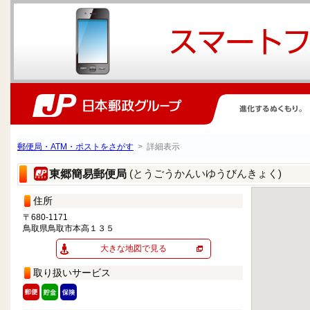
郵便局・ATM・ポストをさがす
> 詳細表示
(とうごうかんいゆうびんきょく)
東郷簡易郵便局
住所
〒680-1171
鳥取県鳥取市本高１３５
大きな地図で見る
取り扱いサービス