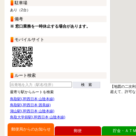
駐車場
あり（2台）
備考
※ 窓口業務を一時休止する場合があります。
モバイルサイト
ルート検索
検 索
【地図の二次利
超えて、許可な
最寄り駅からルートを検索
鳥取駅(JR西日本 山陰本線)
鳥取駅(JR西日本 因美線)
湖山駅(JR西日本 山陰本線)
鳥取大学前駅(JR西日本 山陰本線)
郵便局からのお知らせ
郵便
貯金・ＡＴ