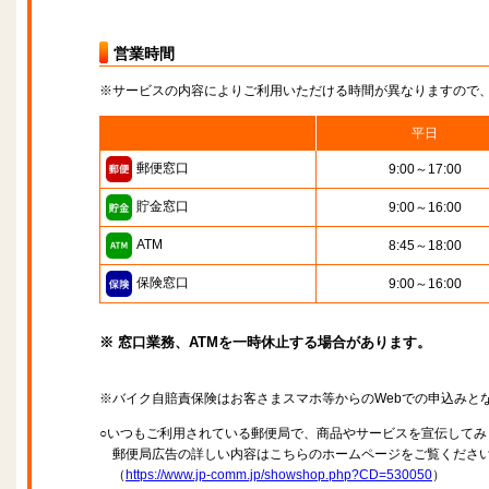
営業時間
※サービスの内容によりご利用いただける時間が異なりますので
平日
郵便窓口
9:00～17:00
貯金窓口
9:00～16:00
ATM
8:45～18:00
保険窓口
9:00～16:00
※ 窓口業務、ATMを一時休止する場合があります。
※バイク自賠責保険はお客さまスマホ等からのWebでの申込みと
○いつもご利用されている郵便局で、商品やサービスを宣伝してみ
郵便局広告の詳しい内容はこちらのホームページをご覧くださ
（
https://www.jp-comm.jp/showshop.php?CD=530050
）