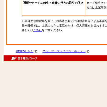
通帳やカードの紛失・盗難に伴うお取引の停止
カード紛失セン
または上記店舗
日本郵便や郵便局を装い、お客さま宛てに自動音声等による不審
日本郵便では、上記のような電話をかけ、個人情報をお尋ねする
詳しくは
こちら
をご覧ください。
|
検索のしかた
グループ・プライバシーポリシー