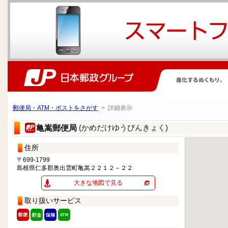
郵便局・ATM・ポストをさがす
> 詳細表示
(かめだけゆうびんきょく)
亀嵩郵便局
住所
〒699-1799
島根県仁多郡奥出雲町亀嵩２２１２－２２
大きな地図で見る
取り扱いサービス