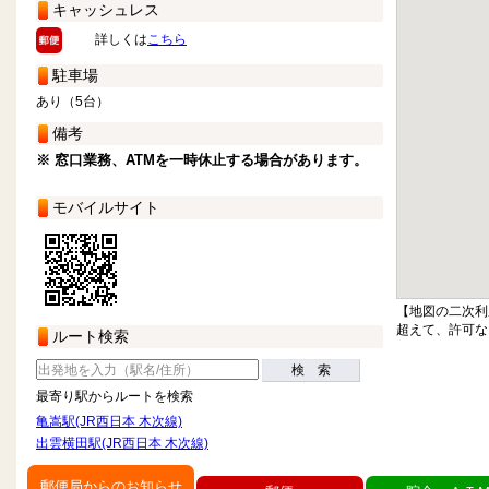
キャッシュレス
詳しくは
こちら
駐車場
あり（5台）
備考
※ 窓口業務、ATMを一時休止する場合があります。
モバイルサイト
【地図の二次利
超えて、許可な
ルート検索
検 索
最寄り駅からルートを検索
亀嵩駅(JR西日本 木次線)
出雲横田駅(JR西日本 木次線)
郵便局からのお知らせ