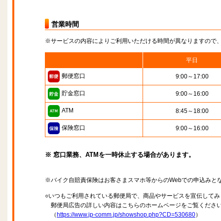
営業時間
※サービスの内容によりご利用いただける時間が異なりますので
平日
郵便窓口
9:00～17:00
貯金窓口
9:00～16:00
ATM
8:45～18:00
保険窓口
9:00～16:00
※ 窓口業務、ATMを一時休止する場合があります。
※バイク自賠責保険はお客さまスマホ等からのWebでの申込みと
○いつもご利用されている郵便局で、商品やサービスを宣伝してみ
郵便局広告の詳しい内容はこちらのホームページをご覧くださ
（
https://www.jp-comm.jp/showshop.php?CD=530680
）