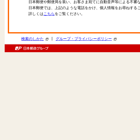
日本郵便や郵便局を装い、お客さま宛てに自動音声等による不審
日本郵便では、上記のような電話をかけ、個人情報をお尋ねする
詳しくは
こちら
をご覧ください。
|
検索のしかた
グループ・プライバシーポリシー