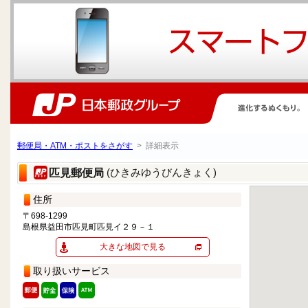
郵便局・ATM・ポストをさがす
> 詳細表示
(ひきみゆうびんきょく)
匹見郵便局
住所
〒698-1299
島根県益田市匹見町匹見イ２９－１
大きな地図で見る
取り扱いサービス