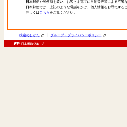
日本郵便や郵便局を装い、お客さま宛てに自動音声等による不審
日本郵便では、上記のような電話をかけ、個人情報をお尋ねする
詳しくは
こちら
をご覧ください。
|
検索のしかた
グループ・プライバシーポリシー