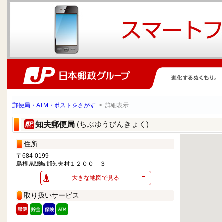
郵便局・ATM・ポストをさがす
> 詳細表示
(ちぶゆうびんきょく)
知夫郵便局
住所
〒684-0199
島根県隠岐郡知夫村１２００－３
大きな地図で見る
取り扱いサービス