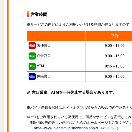
営業時間
※サービスの内容によりご利用いただける時間が異なりますので
平日
郵便窓口
9:00～17:00
貯金窓口
9:00～16:00
ATM
8:45～18:00
保険窓口
9:00～16:00
※ 窓口業務、ATMを一時休止する場合があります。
※バイク自賠責保険はお客さまスマホ等からのWebでの申込みと
○いつもご利用されている郵便局で、商品やサービスを宣伝してみ
郵便局広告の詳しい内容はこちらのホームページをご覧くださ
（
https://www.jp-comm.jp/showshop.php?CD=530690
）