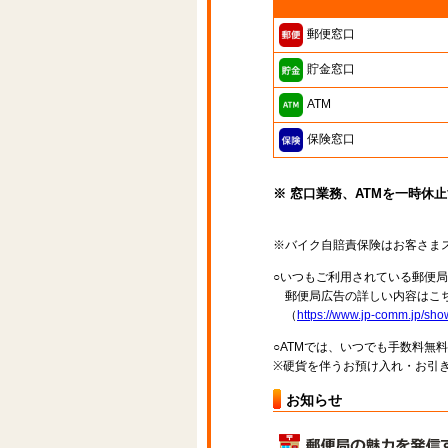
郵便窓口
貯金窓口
ATM
保険窓口
※ 窓口業務、ATMを一時休
※バイク自賠責保険はお客さま
○いつもご利用されている郵便
郵便局広告の詳しい内容はこち
（
https://www.jp-comm.jp/s
○ATMでは、いつでも手数料無
※硬貨を伴うお預け入れ・お引き
お知らせ