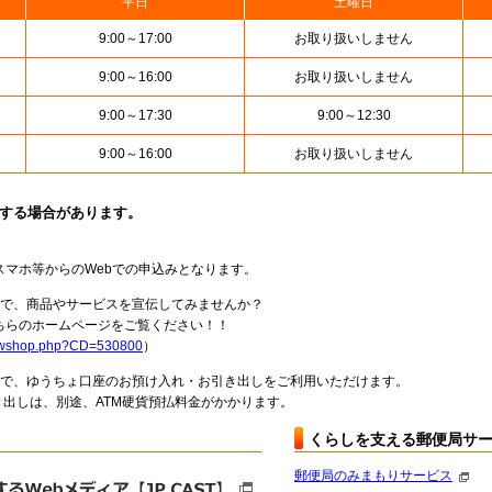
平日
土曜日
9:00～17:00
お取り扱いしません
9:00～16:00
お取り扱いしません
9:00～17:30
9:00～12:30
9:00～16:00
お取り扱いしません
止する場合があります。
スマホ等からのWebでの申込みとなります。
局で、商品やサービスを宣伝してみませんか？
らのホームページをご覧ください！！
howshop.php?CD=530800
）
料で、ゆうちょ口座のお預け入れ・お引き出しをご利用いただけます。
出しは、別途、ATM硬貨預払料金がかかります。
くらしを支える郵便局サ
郵便局のみまもりサービス