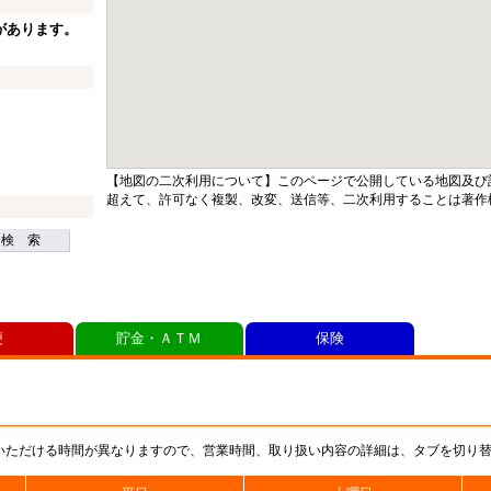
があります。
【地図の二次利用について】このページで公開している地図及び
超えて、許可なく複製、改変、送信等、二次利用することは著作
検 索
便
貯金・ＡＴＭ
保険
いただける時間が異なりますので、営業時間、取り扱い内容の詳細は、タブを切り