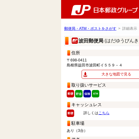
郵便局・ATM・ポストをさがす
> 詳細表示
(はだゆうびんき
波田郵便局
住所
〒698-0411
島根県益田市波田町イ５５９－４
大きな地図で見る
取り扱いサービス
キャッシュレス
詳しくは
こちら
駐車場
あり（3台）