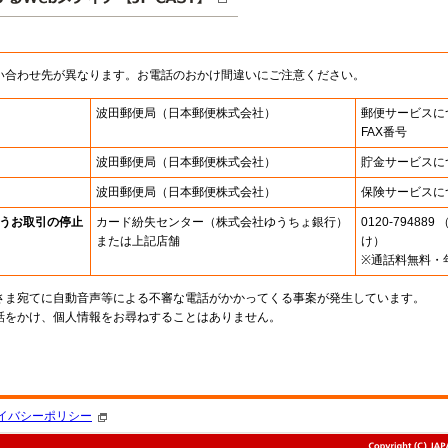
い合わせ先が異なります。お電話のおかけ間違いにご注意ください。
波田郵便局
（日本郵便株式会社）
郵便サービスに
FAX番号
波田郵便局
（日本郵便株式会社）
貯金サービスに
波田郵便局
（日本郵便株式会社）
保険サービスに
うお取引の停止
カード紛失センター
（株式会社ゆうちょ銀行）
0120-7948
または上記店舗
け）
※通話料無料・
さま宛てに自動音声等による不審な電話がかかってくる事案が発生しています。
話をかけ、個人情報をお尋ねすることはありません。
。
イバシーポリシー