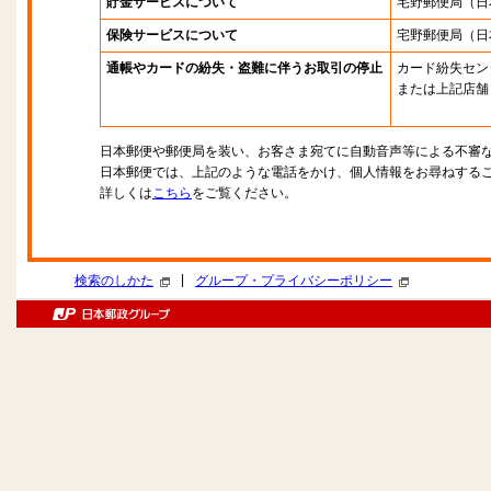
貯金サービスについて
宅野郵便局
（日
保険サービスについて
宅野郵便局
（日
通帳やカードの紛失・盗難に伴うお取引の停止
カード紛失セン
または上記店舗
日本郵便や郵便局を装い、お客さま宛てに自動音声等による不審
日本郵便では、上記のような電話をかけ、個人情報をお尋ねする
詳しくは
こちら
をご覧ください。
|
検索のしかた
グループ・プライバシーポリシー