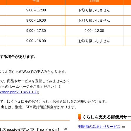
平日
土曜日
9:00～17:00
お取り扱いしません
9:00～16:00
お取り扱いしません
9:00～17:30
9:00～12:30
9:00～16:00
お取り扱いしません
止する場合があります。
スマホ等からのWebでの申込みとなります。
局で、商品やサービスを宣伝してみませんか？
らのホームページをご覧ください！！
howshop.php?CD=531130
）
料で、ゆうちょ口座のお預け入れ・お引き出しをご利用いただけます。
出しは、別途、ATM硬貨預払料金がかかります。
くらしを支える郵便局サ
郵便局のみまもりサービス