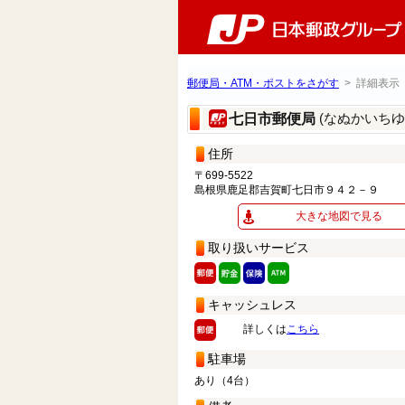
郵便局・ATM・ポストをさがす
> 詳細表示
(なぬかいちゆ
七日市郵便局
住所
〒699-5522
島根県鹿足郡吉賀町七日市９４２－９
大きな地図で見る
取り扱いサービス
キャッシュレス
詳しくは
こちら
駐車場
あり（4台）