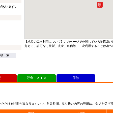
があります。
【地図の二次利用について】このページで公開している地図及び
超えて、許可なく複製、改変、送信等、二次利用することは著作
検 索
便
貯金・ＡＴＭ
保険
いただける時間が異なりますので、営業時間、取り扱い内容の詳細は、タブを切り