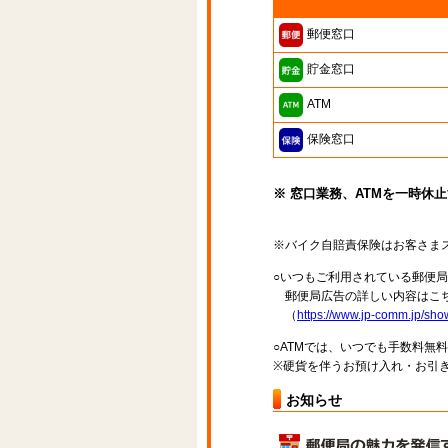
郵便窓口
貯金窓口
ATM
保険窓口
※ 窓口業務、ATMを一時休
※バイク自賠責保険はお客さま
○いつもご利用されている郵便
郵便局広告の詳しい内容はこち
（
https://www.jp-comm.jp/s
○ATMでは、いつでも手数料無
※硬貨を伴うお預け入れ・お引き
お知らせ