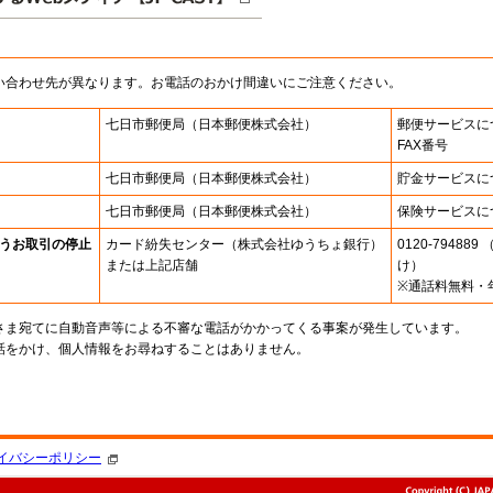
い合わせ先が異なります。お電話のおかけ間違いにご注意ください。
七日市郵便局
（日本郵便株式会社）
郵便サービスに
FAX番号
七日市郵便局
（日本郵便株式会社）
貯金サービスに
七日市郵便局
（日本郵便株式会社）
保険サービスに
うお取引の停止
カード紛失センター
（株式会社ゆうちょ銀行）
0120-7948
または上記店舗
け）
※通話料無料・
さま宛てに自動音声等による不審な電話がかかってくる事案が発生しています。
話をかけ、個人情報をお尋ねすることはありません。
。
イバシーポリシー