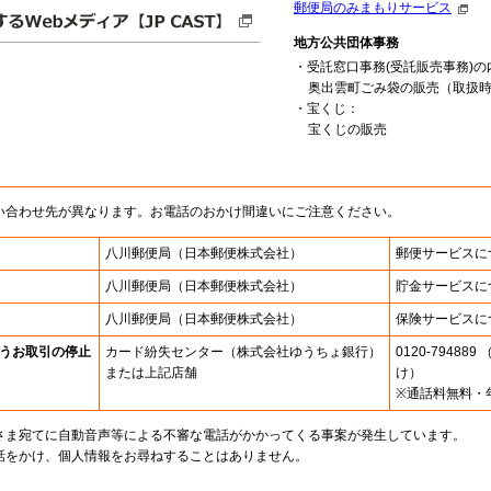
郵便局のみまもりサービス
地方公共団体事務
・受託窓口事務(受託販売事務)の
奥出雲町ごみ袋の販売（取扱時間:9
・宝くじ：
宝くじの販売
い合わせ先が異なります。お電話のおかけ間違いにご注意ください。
八川郵便局
（日本郵便株式会社）
郵便サービスに
八川郵便局
（日本郵便株式会社）
貯金サービスに
八川郵便局
（日本郵便株式会社）
保険サービスに
うお取引の停止
カード紛失センター
（株式会社ゆうちょ銀行）
0120-7948
または上記店舗
け）
※通話料無料・
さま宛てに自動音声等による不審な電話がかかってくる事案が発生しています。
話をかけ、個人情報をお尋ねすることはありません。
。