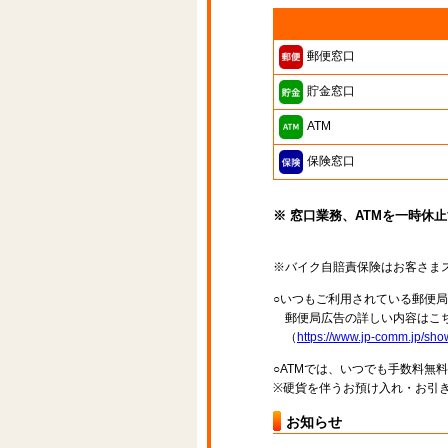
郵便窓口
貯金窓口
ATM
保険窓口
※ 窓口業務、ATMを一時休
※バイク自賠責保険はお客さま
○いつもご利用されている郵便
郵便局広告の詳しい内容はこち
（
https://www.jp-comm.jp/s
○ATMでは、いつでも手数料無
※硬貨を伴うお預け入れ・お引き
お知らせ