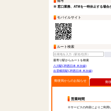
備考
※ 窓口業務、ATMを一時休止する場合
モバイルサイト
ルート検索
最寄り駅からルートを検索
八川駅(JR西日本 木次線)
出雲横田駅(JR西日本 木次線)
郵便局からのお知らせ
郵
営業時間
※サービスの内容によりご利用