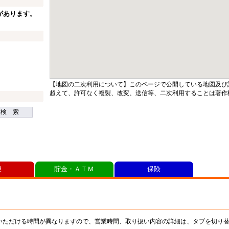
があります。
【地図の二次利用について】このページで公開している地図及び
超えて、許可なく複製、改変、送信等、二次利用することは著作
検 索
便
貯金・ＡＴＭ
保険
いただける時間が異なりますので、営業時間、取り扱い内容の詳細は、タブを切り