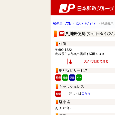
郵便局・ATM・ポストをさがす
> 詳細表示
(やかわゆうびん
八川郵便局
住所
〒699-1822
島根県仁多郡奥出雲町下横田４３９
大きな地図で見る
取り扱いサービス
キャッシュレス
詳しくは
こちら
駐車場
あり（5台）