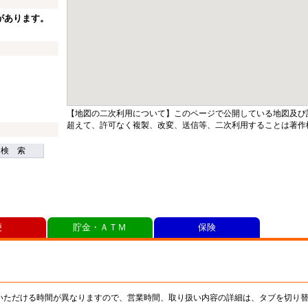
があります。
【地図の二次利用について】このページで公開している地図及び
超えて、許可なく複製、改変、送信等、二次利用することは著作
検 索
便
貯金・ＡＴＭ
保険
いただける時間が異なりますので、営業時間、取り扱い内容の詳細は、タブを切り