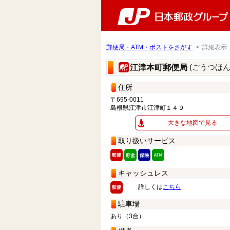
郵便局・ATM・ポストをさがす
> 詳細表示
(ごうつほ
江津本町郵便局
住所
〒695-0011
島根県江津市江津町１４９
大きな地図で見る
取り扱いサービス
キャッシュレス
詳しくは
こちら
駐車場
あり（3台）