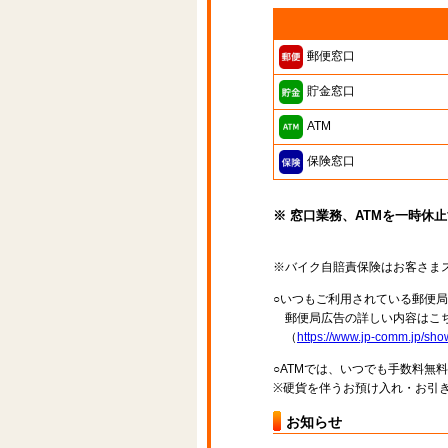
郵便窓口
貯金窓口
ATM
保険窓口
※ 窓口業務、ATMを一時休
※バイク自賠責保険はお客さま
○いつもご利用されている郵便
郵便局広告の詳しい内容はこち
（
https://www.jp-comm.jp/s
○ATMでは、いつでも手数料無
※硬貨を伴うお預け入れ・お引き
お知らせ