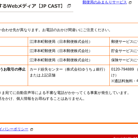
郵便局のみまもりサービス
い合わせ先が異なります。お電話のおかけ間違いにご注意ください。
江津本町郵便局
（日本郵便株式会社）
郵便サービスに
江津本町郵便局
（日本郵便株式会社）
貯金サービスに
江津本町郵便局
（日本郵便株式会社）
保険サービスに
うお取引の停止
カード紛失センター
（株式会社ゆうちょ銀行）
0120-7948
または上記店舗
け）
※通話料無料・
さま宛てに自動音声等による不審な電話がかかってくる事案が発生しています。
話をかけ、個人情報をお尋ねすることはありません。
。
イバシーポリシー