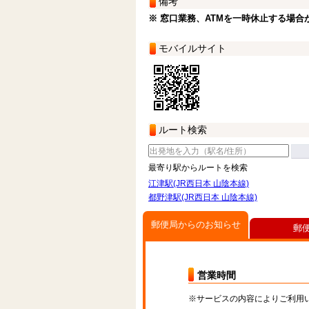
備考
※ 窓口業務、ATMを一時休止する場合
モバイルサイト
ルート検索
最寄り駅からルートを検索
江津駅(JR西日本 山陰本線)
都野津駅(JR西日本 山陰本線)
郵便局からのお知らせ
郵
営業時間
※サービスの内容によりご利用