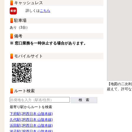
キャッシュレス
詳しくは
こちら
駐車場
あり（3台）
備考
※ 窓口業務を一時休止する場合があります。
モバイルサイト
【地図の二次利
超えて、許可な
ルート検索
検 索
最寄り駅からルートを検索
下府駅(JR西日本 山陰本線)
久代駅(JR西日本 山陰本線)
浜田駅(JR西日本 山陰本線)
波子駅(JR西日本 山陰本線)