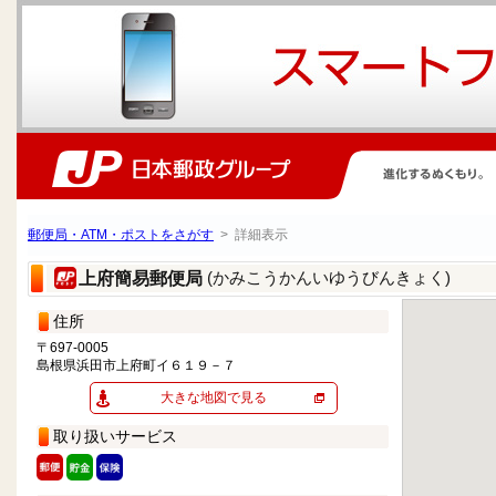
郵便局・ATM・ポストをさがす
> 詳細表示
(かみこうかんいゆうびんきょく)
上府簡易郵便局
住所
〒697-0005
島根県浜田市上府町イ６１９－７
大きな地図で見る
取り扱いサービス