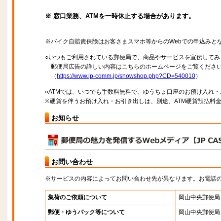
※ 窓口業務、ATMを一時休止する場合があります。
※バイク自賠責保険はお客さまスマホ等からのWebでの申込みと
○いつもご利用されている郵便局で、商品やサービスを宣伝してみ
郵便局広告の詳しい内容はこちらのホームページをご覧くださ
（
https://www.jp-comm.jp/showshop.php?CD=540010
）
○ATMでは、いつでも手数料無料で、ゆうちょ口座のお預け入れ
※硬貨を伴うお預け入れ・お引き出しは、別途、ATM硬貨預払料
お知らせ
お問い合わせ
※サービスの内容によってお問い合わせ先が異なります。お電話
集荷のご依頼について
岡山中央郵便局
郵便・ゆうパック等について
岡山中央郵便局