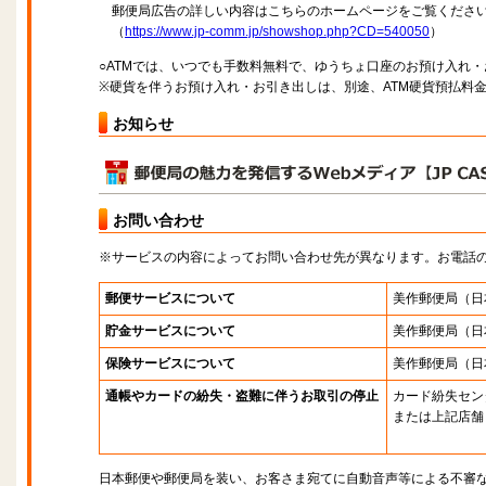
郵便局広告の詳しい内容はこちらのホームページをご覧くださ
（
https://www.jp-comm.jp/showshop.php?CD=540050
）
○ATMでは、いつでも手数料無料で、ゆうちょ口座のお預け入れ
※硬貨を伴うお預け入れ・お引き出しは、別途、ATM硬貨預払料
お知らせ
お問い合わせ
※サービスの内容によってお問い合わせ先が異なります。お電話
郵便サービスについて
美作郵便局
（日
貯金サービスについて
美作郵便局
（日
保険サービスについて
美作郵便局
（日
通帳やカードの紛失・盗難に伴うお取引の停止
カード紛失セン
または上記店舗
日本郵便や郵便局を装い、お客さま宛てに自動音声等による不審