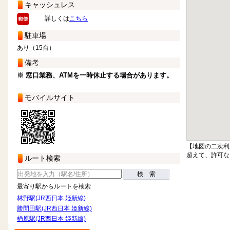
キャッシュレス
詳しくは
こちら
駐車場
あり（15台）
備考
※ 窓口業務、ATMを一時休止する場合があります。
モバイルサイト
【地図の二次利
超えて、許可な
ルート検索
検 索
最寄り駅からルートを検索
林野駅(JR西日本 姫新線)
勝間田駅(JR西日本 姫新線)
楢原駅(JR西日本 姫新線)