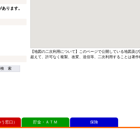
があります。
【地図の二次利用について】このページで公開している地図及び
超えて、許可なく複製、改変、送信等、二次利用することは著作
検 索
ゆう窓口）
貯金・ＡＴＭ
保険