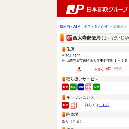
郵便局・ATM・ポストをさがす
> 詳細表示
(さいだいじゆ
西大寺郵便局
住所
〒704-8799
岡山県岡山市東区西大寺中野本町１－３５
大きな地図で見る
取り扱いサービス
キャッシュレス
詳しくは
こちら
駐車場
あり（15台）