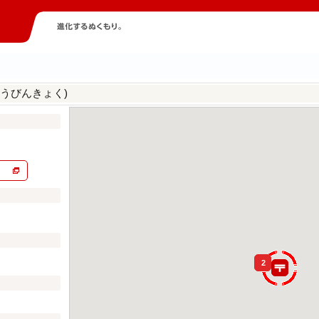
うびんきょく)
2