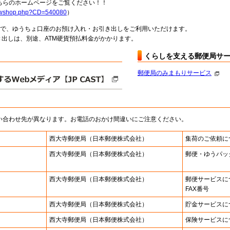
らのホームページをご覧ください！！
howshop.php?CD=540080
）
料で、ゆうちょ口座のお預け入れ・お引き出しをご利用いただけます。
出しは、別途、ATM硬貨預払料金がかかります。
くらしを支える郵便局サ
郵便局のみまもりサービス
い合わせ先が異なります。お電話のおかけ間違いにご注意ください。
西大寺郵便局
（日本郵便株式会社）
集荷のご依頼に
西大寺郵便局
（日本郵便株式会社）
郵便・ゆうパッ
西大寺郵便局
（日本郵便株式会社）
郵便サービスに
FAX番号
西大寺郵便局
（日本郵便株式会社）
貯金サービスに
西大寺郵便局
（日本郵便株式会社）
保険サービスに