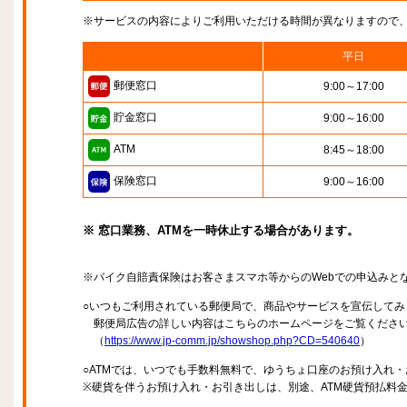
※サービスの内容によりご利用いただける時間が異なりますので
平日
郵便窓口
9:00～17:00
貯金窓口
9:00～16:00
ATM
8:45～18:00
保険窓口
9:00～16:00
※ 窓口業務、ATMを一時休止する場合があります。
※バイク自賠責保険はお客さまスマホ等からのWebでの申込みと
○いつもご利用されている郵便局で、商品やサービスを宣伝してみ
郵便局広告の詳しい内容はこちらのホームページをご覧くださ
（
https://www.jp-comm.jp/showshop.php?CD=540640
）
○ATMでは、いつでも手数料無料で、ゆうちょ口座のお預け入れ
※硬貨を伴うお預け入れ・お引き出しは、別途、ATM硬貨預払料