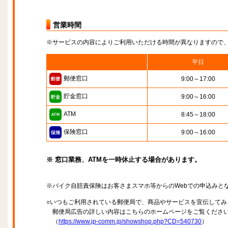
営業時間
※サービスの内容によりご利用いただける時間が異なりますので
平日
郵便窓口
9:00～17:00
貯金窓口
9:00～16:00
ATM
8:45～18:00
保険窓口
9:00～16:00
※ 窓口業務、ATMを一時休止する場合があります。
※バイク自賠責保険はお客さまスマホ等からのWebでの申込みと
○いつもご利用されている郵便局で、商品やサービスを宣伝してみ
郵便局広告の詳しい内容はこちらのホームページをご覧くださ
（
https://www.jp-comm.jp/showshop.php?CD=540730
）