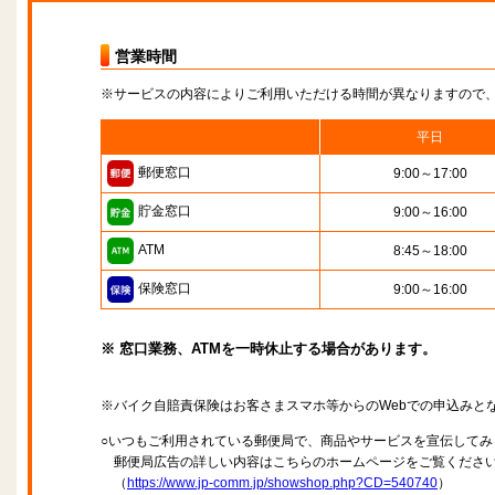
営業時間
※サービスの内容によりご利用いただける時間が異なりますので
平日
郵便窓口
9:00～17:00
貯金窓口
9:00～16:00
ATM
8:45～18:00
保険窓口
9:00～16:00
※ 窓口業務、ATMを一時休止する場合があります。
※バイク自賠責保険はお客さまスマホ等からのWebでの申込みと
○いつもご利用されている郵便局で、商品やサービスを宣伝してみ
郵便局広告の詳しい内容はこちらのホームページをご覧くださ
（
https://www.jp-comm.jp/showshop.php?CD=540740
）