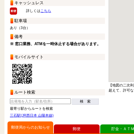
キャッシュレス
詳しくは
こちら
駐車場
あり（3台）
備考
※ 窓口業務、ATMを一時休止する場合があります。
モバイルサイト
【地図の二次利
超えて、許可な
ルート検索
検 索
最寄り駅からルートを検索
三石駅(JR西日本 山陽本線)
郵便局からのお知らせ
郵便
貯金・ＡＴ