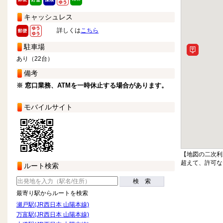
キャッシュレス
詳しくは
こちら
駐車場
あり（22台）
備考
※ 窓口業務、ATMを一時休止する場合があります。
モバイルサイト
【地図の二次利
超えて、許可な
ルート検索
検 索
最寄り駅からルートを検索
瀬戸駅(JR西日本 山陽本線)
万富駅(JR西日本 山陽本線)