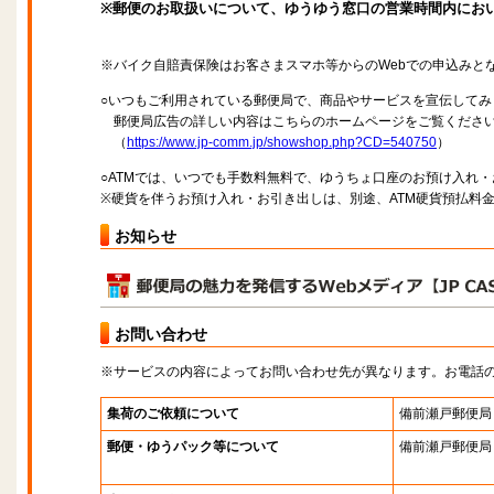
※郵便のお取扱いについて、ゆうゆう窓口の営業時間内にお
※バイク自賠責保険はお客さまスマホ等からのWebでの申込みと
○いつもご利用されている郵便局で、商品やサービスを宣伝してみ
郵便局広告の詳しい内容はこちらのホームページをご覧くださ
（
https://www.jp-comm.jp/showshop.php?CD=540750
）
○ATMでは、いつでも手数料無料で、ゆうちょ口座のお預け入れ
※硬貨を伴うお預け入れ・お引き出しは、別途、ATM硬貨預払料
お知らせ
お問い合わせ
※サービスの内容によってお問い合わせ先が異なります。お電話
集荷のご依頼について
備前瀬戸郵便局
郵便・ゆうパック等について
備前瀬戸郵便局