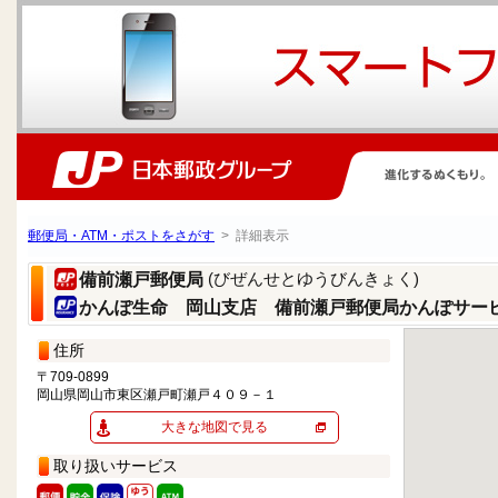
郵便局・ATM・ポストをさがす
> 詳細表示
(びぜんせとゆうびんきょく)
備前瀬戸郵便局
かんぽ生命 岡山支店 備前瀬戸郵便局かんぽサー
住所
〒709-0899
岡山県岡山市東区瀬戸町瀬戸４０９－１
大きな地図で見る
取り扱いサービス