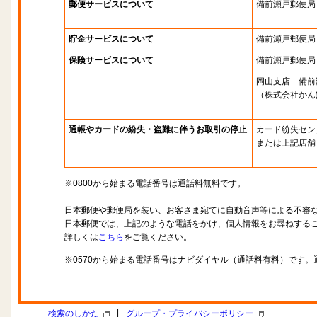
郵便サービスについて
備前瀬戸郵便局
貯金サービスについて
備前瀬戸郵便局
保険サービスについて
備前瀬戸郵便局
岡山支店 備前
（株式会社かん
通帳やカードの紛失・盗難に伴うお取引の停止
カード紛失セン
または上記店舗
※0800から始まる電話番号は通話料無料です。
日本郵便や郵便局を装い、お客さま宛てに自動音声等による不審
日本郵便では、上記のような電話をかけ、個人情報をお尋ねする
詳しくは
こちら
をご覧ください。
※0570から始まる電話番号はナビダイヤル（通話料有料）です
|
検索のしかた
グループ・プライバシーポリシー