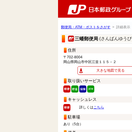
郵便局・ATM・ポストをさがす
> 詳細表示
(さんばんゆうび
三蟠郵便局
住所
〒702-8004
岡山県岡山市中区江並１１５－２
大きな地図で見る
取り扱いサービス
キャッシュレス
詳しくは
こちら
駐車場
あり（5台）