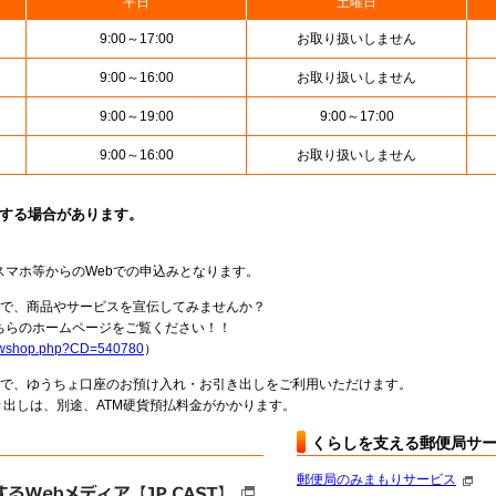
平日
土曜日
9:00～17:00
お取り扱いしません
9:00～16:00
お取り扱いしません
9:00～19:00
9:00～17:00
9:00～16:00
お取り扱いしません
止する場合があります。
スマホ等からのWebでの申込みとなります。
局で、商品やサービスを宣伝してみませんか？
らのホームページをご覧ください！！
howshop.php?CD=540780
）
料で、ゆうちょ口座のお預け入れ・お引き出しをご利用いただけます。
出しは、別途、ATM硬貨預払料金がかかります。
くらしを支える郵便局サ
郵便局のみまもりサービス