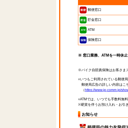
郵便窓口
貯金窓口
ATM
保険窓口
※ 窓口業務、ATMを一時休
※バイク自賠責保険はお客さま
○いつもご利用されている郵便
郵便局広告の詳しい内容はこち
（
https://www.jp-comm.jp/s
○ATMでは、いつでも手数料無
※硬貨を伴うお預け入れ・お引き
お知らせ