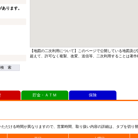
があります。
【地図の二次利用について】このページで公開している地図及び
超えて、許可なく複製、改変、送信等、二次利用することは著作
検 索
便
貯金・ＡＴＭ
保険
いただける時間が異なりますので、営業時間、取り扱い内容の詳細は、タブを切り