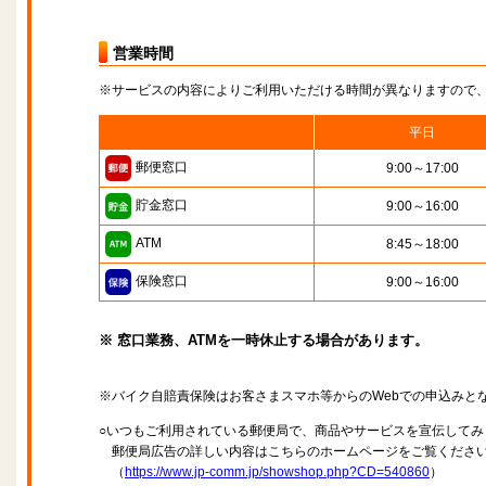
営業時間
※サービスの内容によりご利用いただける時間が異なりますので
平日
郵便窓口
9:00～17:00
貯金窓口
9:00～16:00
ATM
8:45～18:00
保険窓口
9:00～16:00
※ 窓口業務、ATMを一時休止する場合があります。
※バイク自賠責保険はお客さまスマホ等からのWebでの申込みと
○いつもご利用されている郵便局で、商品やサービスを宣伝してみ
郵便局広告の詳しい内容はこちらのホームページをご覧くださ
（
https://www.jp-comm.jp/showshop.php?CD=540860
）