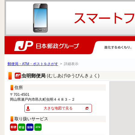
郵便局・ATM・ポストをさがす
> 詳細表示
(むしあげゆうびんきょく)
虫明郵便局
住所
〒701-4501
岡山県瀬戸内市邑久町虫明４４８３－２
大きな地図で見る
取り扱いサービス