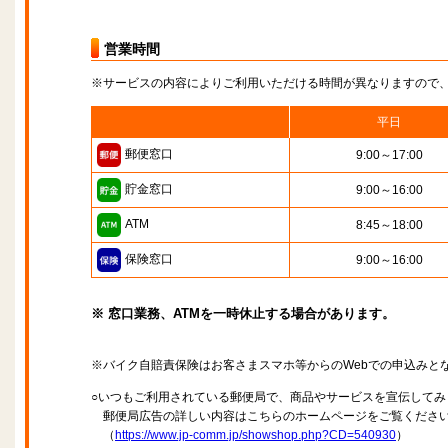
営業時間
※サービスの内容によりご利用いただける時間が異なりますので
平日
郵便窓口
9:00～17:00
貯金窓口
9:00～16:00
ATM
8:45～18:00
保険窓口
9:00～16:00
※ 窓口業務、ATMを一時休止する場合があります。
※バイク自賠責保険はお客さまスマホ等からのWebでの申込みと
○いつもご利用されている郵便局で、商品やサービスを宣伝してみ
郵便局広告の詳しい内容はこちらのホームページをご覧くださ
（
https://www.jp-comm.jp/showshop.php?CD=540930
）