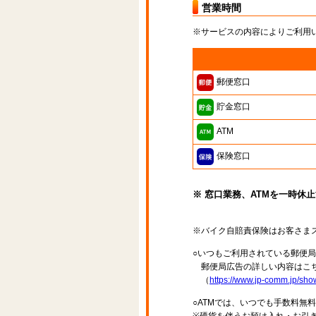
営業時間
※サービスの内容によりご利用
郵便窓口
貯金窓口
ATM
保険窓口
※ 窓口業務、ATMを一時休
※バイク自賠責保険はお客さま
○いつもご利用されている郵便
郵便局広告の詳しい内容はこち
（
https://www.jp-comm.jp/s
○ATMでは、いつでも手数料無