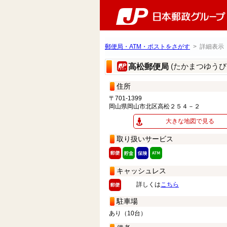
郵便局・ATM・ポストをさがす
> 詳細表示
(たかまつゆうび
高松郵便局
住所
〒701-1399
岡山県岡山市北区高松２５４－２
大きな地図で見る
取り扱いサービス
キャッシュレス
詳しくは
こちら
駐車場
あり（10台）