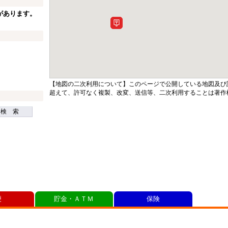
があります。
【地図の二次利用について】このページで公開している地図及び
超えて、許可なく複製、改変、送信等、二次利用することは著作
検 索
便
貯金・ＡＴＭ
保険