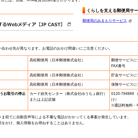
出しは、別途、ATM硬貨預払料金がかかります。
くらしを支える郵便局サ
郵便局のみまもりサービス
い合わせ先が異なります。お電話のおかけ間違いにご注意ください。
高松郵便局
（日本郵便株式会社）
郵便サービスに
FAX番号
高松郵便局
（日本郵便株式会社）
貯金サービスに
高松郵便局
（日本郵便株式会社）
保険サービスに
うお取引の停止
カード紛失センター
（株式会社ゆうちょ銀行）
0120-7948
または上記店舗
け）
※通話料無料・
さま宛てに自動音声等による不審な電話がかかってくる事案が発生しています。
話をかけ、個人情報をお尋ねすることはありません。
。