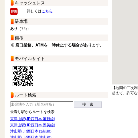
キャッシュレス
詳しくは
こちら
駐車場
あり（7台）
備考
※ 窓口業務、ATMを一時休止する場合があります。
モバイルサイト
【地図の二次利
超えて、許可な
ルート検索
検 索
最寄り駅からルートを検索
東津山駅(JR西日本 姫新線)
東津山駅(JR西日本 因美線)
津山駅(JR西日本 姫新線)
津山駅(JR西日本 津山線)