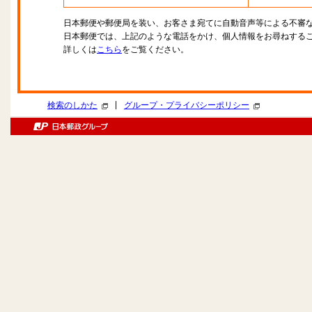
日本郵便や郵便局を装い、お客さま宛てに自動音声等による不審
日本郵便では、上記のような電話をかけ、個人情報をお尋ねする
詳しくは
こちら
をご覧ください。
|
検索のしかた
グループ・プライバシーポリシー