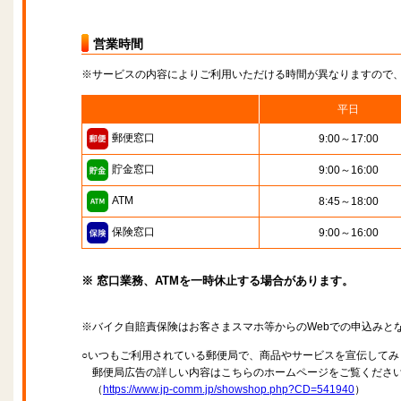
営業時間
※サービスの内容によりご利用いただける時間が異なりますので
平日
郵便窓口
9:00～17:00
貯金窓口
9:00～16:00
ATM
8:45～18:00
保険窓口
9:00～16:00
※ 窓口業務、ATMを一時休止する場合があります。
※バイク自賠責保険はお客さまスマホ等からのWebでの申込みと
○いつもご利用されている郵便局で、商品やサービスを宣伝してみ
郵便局広告の詳しい内容はこちらのホームページをご覧くださ
（
https://www.jp-comm.jp/showshop.php?CD=541940
）