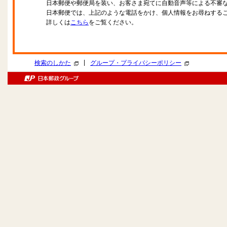
日本郵便や郵便局を装い、お客さま宛てに自動音声等による不審
日本郵便では、上記のような電話をかけ、個人情報をお尋ねする
詳しくは
こちら
をご覧ください。
|
検索のしかた
グループ・プライバシーポリシー