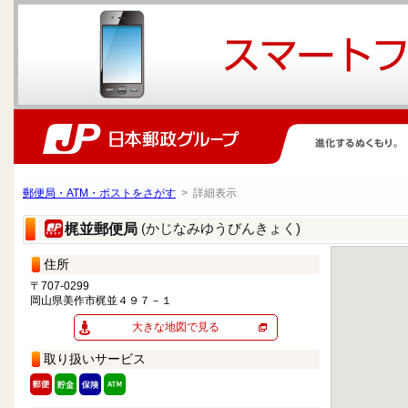
郵便局・ATM・ポストをさがす
> 詳細表示
(かじなみゆうびんきょく)
梶並郵便局
住所
〒707-0299
岡山県美作市梶並４９７－１
大きな地図で見る
取り扱いサービス