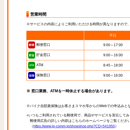
営業時間
※サービスの内容によりご利用いただける時間が異なりますので
平日
郵便窓口
9:00～17:00
貯金窓口
9:00～16:00
ATM
8:45～18:00
保険窓口
9:00～16:00
※ 窓口業務、ATMを一時休止する場合があります。
※バイク自賠責保険はお客さまスマホ等からのWebでの申込みと
○いつもご利用されている郵便局で、商品やサービスを宣伝してみ
郵便局広告の詳しい内容はこちらのホームページをご覧くださ
（
https://www.jp-comm.jp/showshop.php?CD=541950
）