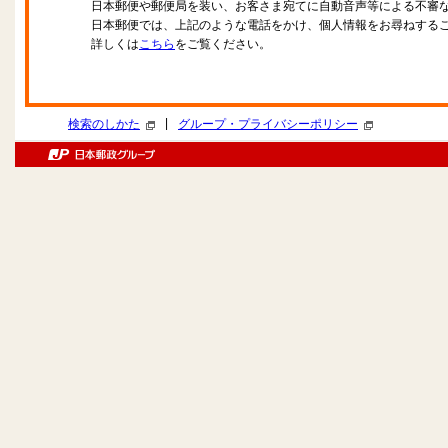
日本郵便や郵便局を装い、お客さま宛てに自動音声等による不審
日本郵便では、上記のような電話をかけ、個人情報をお尋ねする
詳しくは
こちら
をご覧ください。
|
検索のしかた
グループ・プライバシーポリシー