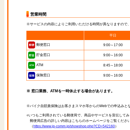
営業時間
※サービスの内容によりご利用いただける時間が異なりますので
平日
郵便窓口
9:00～17:00
貯金窓口
9:00～16:00
ATM
8:45～18:00
保険窓口
9:00～16:00
※ 窓口業務、ATMを一時休止する場合があります。
※バイク自賠責保険はお客さまスマホ等からのWebでの申込みと
○いつもご利用されている郵便局で、商品やサービスを宣伝してみ
郵便局広告の詳しい内容はこちらのホームページをご覧くださ
（
https://www.jp-comm.jp/showshop.php?CD=542160
）