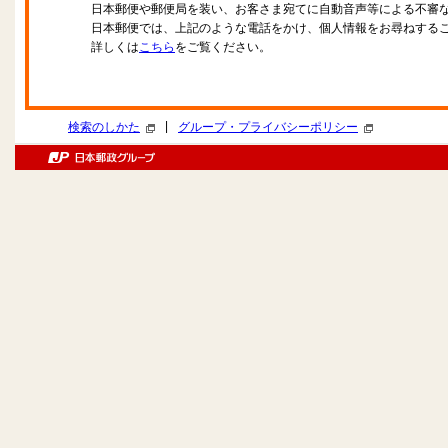
日本郵便や郵便局を装い、お客さま宛てに自動音声等による不審
日本郵便では、上記のような電話をかけ、個人情報をお尋ねする
詳しくは
こちら
をご覧ください。
|
検索のしかた
グループ・プライバシーポリシー