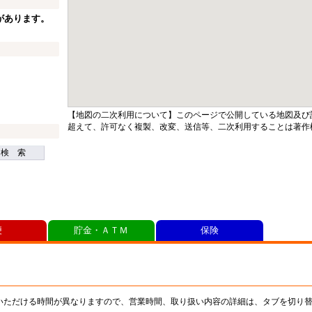
があります。
【地図の二次利用について】このページで公開している地図及び
超えて、許可なく複製、改変、送信等、二次利用することは著作
検 索
便
貯金・ＡＴＭ
保険
いただける時間が異なりますので、営業時間、取り扱い内容の詳細は、タブを切り