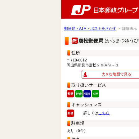
郵便局・ATM・ポストをさがす
> 詳細表示
(からまつゆうび
唐松郵便局
住所
〒718-0012
岡山県新見市唐松２９４９－３
大きな地図で見る
取り扱いサービス
キャッシュレス
詳しくは
こちら
駐車場
あり（5台）