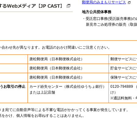
郵便局のみまもりサービス
地方公共団体事務
・受託窓口事務(受託販売事務)の
新見市ごみ処理券の販売（取扱時間
い合わせ先が異なります。お電話のおかけ間違いにご注意ください。
唐松郵便局
（日本郵便株式会社）
郵便サービスに
唐松郵便局
（日本郵便株式会社）
貯金サービスに
唐松郵便局
（日本郵便株式会社）
保険サービスに
うお取引の停止
カード紛失センター
（株式会社ゆうちょ銀行）
0120-7948
または上記店舗
け）
※通話料無料・
さま宛てに自動音声等による不審な電話がかかってくる事案が発生しています。
話をかけ、個人情報をお尋ねすることはありません。
。