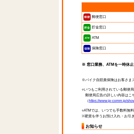
郵便窓口
貯金窓口
ATM
保険窓口
※ 窓口業務、ATMを一時休
※バイク自賠責保険はお客さま
○いつもご利用されている郵便
郵便局広告の詳しい内容はこち
（
https://www.jp-comm.jp/s
○ATMでは、いつでも手数料無
※硬貨を伴うお預け入れ・お引き
お知らせ