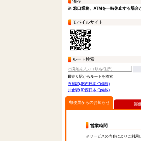
備考
※ 窓口業務、ATMを一時休止する場合
モバイルサイト
ルート検索
最寄り駅からルートを検索
石蟹駅(JR西日本 伯備線)
井倉駅(JR西日本 伯備線)
郵便局からのお知らせ
郵
営業時間
※サービスの内容によりご利用