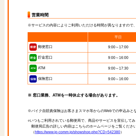
営業時間
※サービスの内容によりご利用いただける時間が異なりますので
平日
郵便窓口
9:00～17:00
貯金窓口
9:00～16:00
ATM
9:00～17:30
保険窓口
9:00～16:00
※ 窓口業務、ATMを一時休止する場合があります。
※バイク自賠責保険はお客さまスマホ等からのWebでの申込みと
○いつもご利用されている郵便局で、商品やサービスを宣伝してみ
郵便局広告の詳しい内容はこちらのホームページをご覧くださ
（
https://www.jp-comm.jp/showshop.php?CD=542380
）