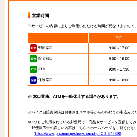
営業時間
※サービスの内容によりご利用いただける時間が異なりますので
平日
郵便窓口
9:00～17:00
貯金窓口
9:00～16:00
ATM
9:00～17:30
保険窓口
9:00～16:00
※ 窓口業務、ATMを一時休止する場合があります。
※バイク自賠責保険はお客さまスマホ等からのWebでの申込みと
○いつもご利用されている郵便局で、商品やサービスを宣伝してみ
郵便局広告の詳しい内容はこちらのホームページをご覧くださ
（
https://www.jp-comm.jp/showshop.php?CD=542390
）