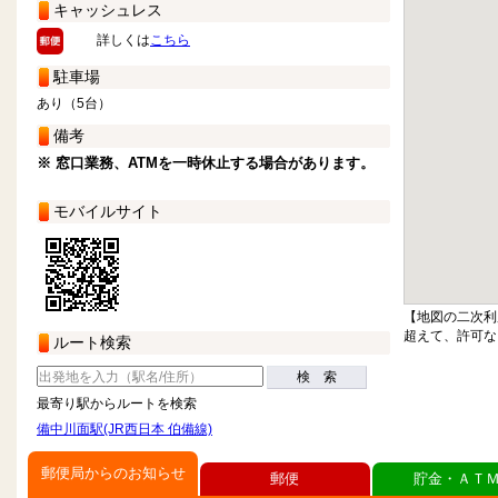
キャッシュレス
詳しくは
こちら
駐車場
あり（5台）
備考
※ 窓口業務、ATMを一時休止する場合があります。
モバイルサイト
【地図の二次利
超えて、許可な
ルート検索
検 索
最寄り駅からルートを検索
備中川面駅(JR西日本 伯備線)
郵便局からのお知らせ
郵便
貯金・ＡＴ