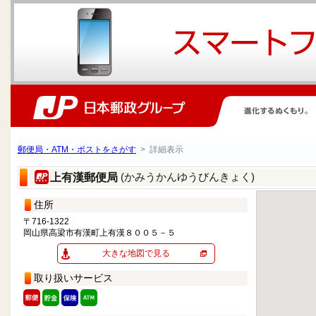
郵便局・ATM・ポストをさがす
> 詳細表示
(かみうかんゆうびんきょく)
上有漢郵便局
住所
〒716-1322
岡山県高梁市有漢町上有漢８００５－５
大きな地図で見る
取り扱いサービス