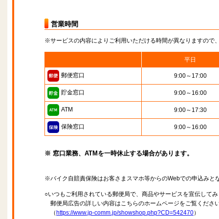
営業時間
※サービスの内容によりご利用いただける時間が異なりますので
平日
郵便窓口
9:00～17:00
貯金窓口
9:00～16:00
ATM
9:00～17:30
保険窓口
9:00～16:00
※ 窓口業務、ATMを一時休止する場合があります。
※バイク自賠責保険はお客さまスマホ等からのWebでの申込みと
○いつもご利用されている郵便局で、商品やサービスを宣伝してみ
郵便局広告の詳しい内容はこちらのホームページをご覧くださ
（
https://www.jp-comm.jp/showshop.php?CD=542470
）